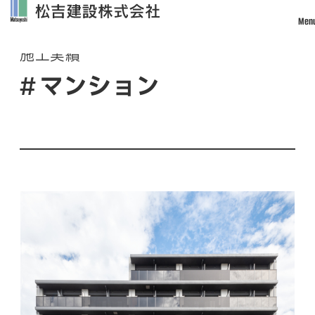
Men
Works
施工実績
トップ
マンション
松吉建設について
事業案内
土木事業
建築・設計事業
不動産事業
戸建住宅事業
管理・改修・リフォーム事業
施工実績
採用情報
社員インタビュー