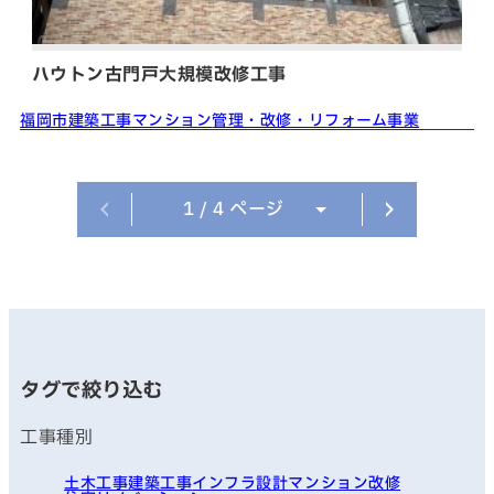
ハウトン古門戸大規模改修工事
福岡市
建築工事
マンション
管理・改修・リフォーム事業
ページへ
次のペ
1
/ 4 ページ
タグで絞り込む
工事種別
土木工事
建築工事
インフラ
設計
マンション改修