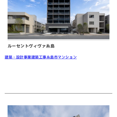
SNS
matsuyoshi.official
松吉建設株式会社
matsuyoshi_kensetsu
つむぎの家
ルーセントヴィヴァ糸島
matsuyoshi_kensetsu
つむぎの家
建築・設計事業
建築工事
糸島市
マンション
matsuyoshikensetsu
松吉建設株式会社