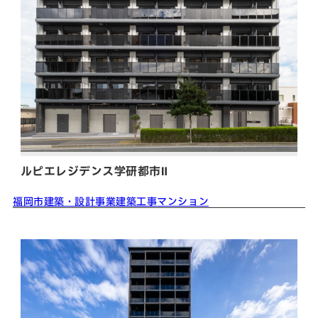
数字から見える松吉建設
福利厚生
募集要項・応募フォーム
インフォメーション
お問い合わせ
サイトマップ
個人情報のお取り扱いについて
ルピエレジデンス学研都市Ⅱ
お電話でのお問い合わせ
福岡市
建築・設計事業
建築工事
マンション
092-323-3960
TEL.
受付／8:30〜17:00 (土・日・祝休み)