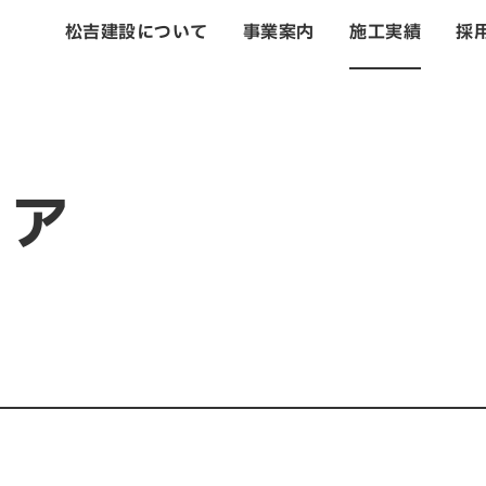
松吉建設について
事業案内
施工実績
採
トップ
松吉建設につい
リア
事業案内
土木事業
建築・設計事業
不動産事業
戸建住宅事業
管理・改修・リフ
施工実績