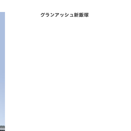
お電話でのお問い合わせ
グランアッシュ新飯塚
3-3960
受付／8:30〜17:00 (土・日・祝休み)
SNS
matsuyoshi_kensetsu
つむぎの家
su
matsuyoshikensetsu
松吉建設株式会社