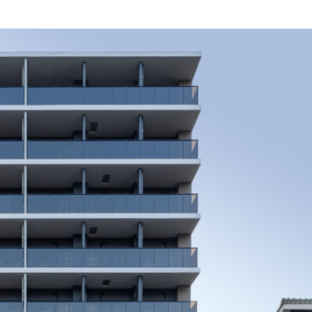
092-32
TEL.
matsuyoshi.official
松吉建設株式会社
matsuyoshi_kenset
つむぎの家