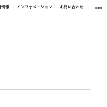
用情報
インフォメーション
お問い合わせ
Menu
採用情報
て
社員インタビュー
数字から見える松吉建設
福利厚生
募集要項・応募フォーム
インフォメーション
お問い合わせ
ォーム事業
サイトマップ
個人情報のお取り扱いについて