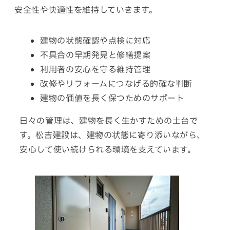
安全性
や
快適性
を
維持
して
いきます。
建物の状態確認や点検に
対応
不具合の早期発見と
修繕提案
利用者の安心を守る
維持管理
改修やリフォームに
つなげる
的確
な
判断
建物の価値を長く
保つ
ための
サポート
日々の管理は、建物を長く生かすための土台で
す。松吉建設は、建物の状態に
寄り添い
ながら、
安心
して
使い
続け
られる
環境
を
支えて
います。