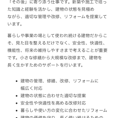
「その後」に寄り添う仕事です。新築や施工で培っ
た知識と経験を活かし、建物の状態を見極め
ながら、
適切
な
管理
や
改修、
リフォーム
を
提案
して
います。
暮らしや事業の場として使われ続ける建物だからこ
そ、見た目を整えるだけでなく、安全性、快適性、
機能性、将来の維持しやすさまで考えることが重要
です。小さな修繕
から
大規模
な
改修
まで、
建物
を
長く
生かす
ため
の
サポート
を
行い
ます。
建物の管理、修繕、改修、
リフォーム
に
幅広く
対応
建物の状態に合わせた
適切
な
提案
安全性や快適性を高める
改修
対応
暮らしや使い方の変化に
合わせた
リフォーム
建物の価値を守り、長く使い
続ける
ための