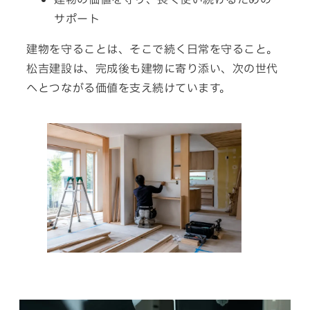
サポート
建物を守ることは、そこで続く日常を守ること。
松吉建設は、完成後も建物に
寄り添い、
次の
世代
へと
つながる
価値
を
支え
続けて
います。