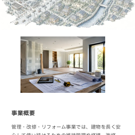
SNS
matsuyoshi.official
松吉建設株式会社
matsuyoshi_kensetsu
つむぎの家
matsuyoshi_kensetsu
つむぎの家
matsuyoshikensetsu
松吉建設株式会社
事業概要
管理・改修・リフォーム事業では、建物を長く安