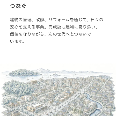
数字から見える松吉建設
つなぐ
福利厚生
募集要項・応募フォーム
建物の管理、改修、リフォームを通じて、日々の
インフォメーション
安心を支える事業。完成後も建物に寄り添い、
お問い合わせ
価値
を
守り
ながら、
次の
世代へ
と
つないで
サイトマップ
います。
個人情報のお取り扱いについて
お電話でのお問い合わせ
092-323-3960
TEL.
受付／8:30〜17:00 (土・日・祝休み)