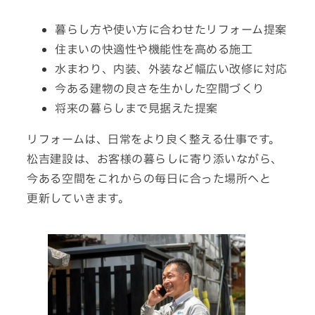
暮らし方や使い方に合わせた
リフォーム
提案
住まいの快適性や機能性を
高める
施工
水まわり、内装、外装など
幅広い
改修
に
対応
今ある建物の良さを生かした
空間
づくり
将来の暮らしまで見据えた
提案
リフォームは、日常をより良く整える仕事です。
松吉建設は、お客様の暮らしに寄り添いながら、
今ある空間を
これからの
毎日
に
合った
場所
へと
更新
して
いきます。