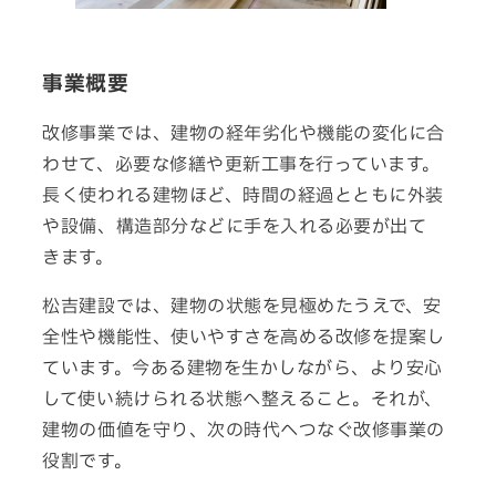
事業概要
改修事業では、建物の経年劣化や機能の変化に合
わせて、必要な修繕や更新工事を行っています。
長く使われる建物
ほど、
時間
の
経過
と
ともに
外装
や
設備、
構造部分
など
に
手を
入れる
必要
が
出て
きます。
松吉建設では、建物の状態を見極めたうえで、安
全性や機能性、使いやすさを高める改修を提案し
ています。今ある建物を生かし
ながら、
より
安心
して
使い
続け
られる
状態へ
整える
こと。
それが、
建物の
価値を
守り、
次の
時代へ
つなぐ
改修
事業
の
役割
です。