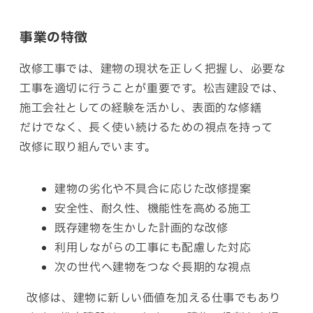
事業の特徴
改修工事では、建物の現状を正しく把握し、必要な
工事を適切に行うことが重要です。松吉建設では、
施工会社としての経験を
活かし、
表面的
な
修繕
だけで
なく、
長く
使い
続ける
ための
視点
を
持って
改修
に
取り組んで
います。
建物の劣化や不具合に
応じた
改修
提案
安全性、耐久性、機能性を
高める
施工
既存建物を生かした計画的な
改修
利用しながらの
工事
にも
配慮
した
対応
次の世代へ建物をつなぐ長期的な
視点
改修は、建物に新しい価値を加える仕事でもあり