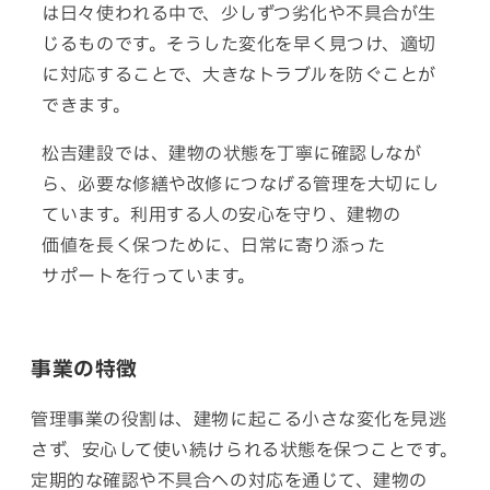
は日々使われる中で、少しずつ劣化や不具合が生
じる
ものです。
そうした
変化
を
早く
見つけ、
適切
に
対応
する
ことで、
大きな
トラブル
を
防ぐ
ことが
できます。
松吉建設では、建物の状態を丁寧に確認しなが
ら、必要な修繕や改修につなげる管理を大切にし
ています。利用する人の安心を
守り、
建物の
価値を
長く
保つ
ために、
日常に
寄り添った
サポート
を
行って
います。
事業の特徴
管理事業の役割は、建物に起こる小さな変化を見逃
さず、安心して使い続けられる状態を保つことです。
定期的な確認や不具合への対応を
通じて、
建物
の