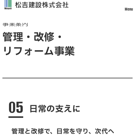
Menu
Business
事業案内
トップ
管理・改修・
松吉建設について
リフォーム事業
事業案内
土木事業
建築・設計事業
不動産事業
戸建住宅事業
管理・改修・リフォーム事業
05
施工実績
日常の支えに
採用情報
社員インタビュー
管理と改修で、日常を守り、
次代へ