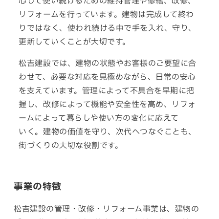
心して使い続けるための維持管理や修繕、改修、
リフォームを行っています。建物は完成して終わ
りでは
なく、
使われ
続ける
中で
手を
入れ、
守り、
更新
して
いく
こと
が
大切
です。
松吉建設では、建物の状態やお客様のご要望に合
わせて、必要な対応を見極めながら、日常の安心
を支えています。管理に
よって
不具合を早期に把
握し、改修に
よって
機能や安全性を高め、リフォ
ームによって暮らしや使い方の変化に応えて
いく。
建物
の
価値
を
守り、
次代へ
つなぐ
ことも、
街づくり
の
大切
な
役割
です。
事業の特徴
松吉建設の管理・改修・リフォーム事業は、建物の