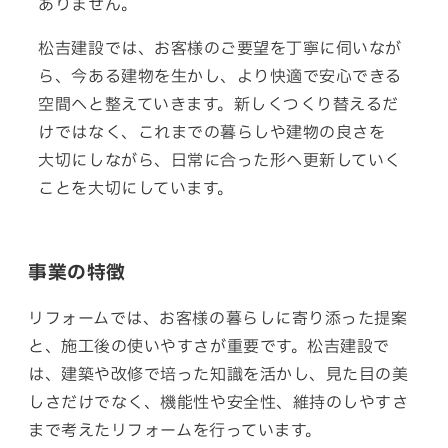
ありません。
松吉建設では、お客様のご要望を丁寧に伺いなが
ら、今ある建物を生かし、より快適で安心できる
空間へと整えていきます。新しくつくり替えるだ
けでは
なく、
これまで
の
暮らし
や
建物
の
良さ
を
大切
に
しながら、
日常
に
合った
形へ
更新
して
いく
こと
を
大切
に
しています。
事業の特徴
リフォームでは、お客様の暮らしに寄り添った提案
と、施工後の使いやすさが重要です。松吉建設で
は、建築や改修で培った知識を活かし、見た目の美
しさだけでなく、機能性や安全性、
維持
の
しやすさ
まで
考えた
リフォーム
を
行って
います。