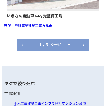
いきさん自動車 中村光整備工場
建築・設計事業
建築工事
糸島市
ページへ
次のペ
1
/ 5 ページ
タグで絞り込む
工事種別
土木工事
建築工事
インフラ
設計
マンション改修