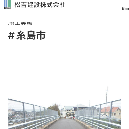
Men
Works
施工実績
トップ
糸島市
松吉建設について
事業案内
土木事業
建築・設計事業
不動産事業
戸建住宅事業
管理・改修・リフォーム事業
施工実績
採用情報
社員インタビュー