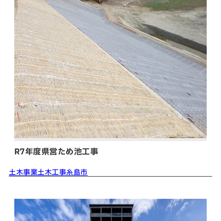
SNS
matsuyoshi.official
松吉建設株式会社
matsuyoshi_kensetsu
つむぎの家
matsuyoshi_kensetsu
つむぎの家
matsuyoshikensetsu
松吉建設株式会社
R7年度県営ため池工事
土木事業
土木工事
糸島市