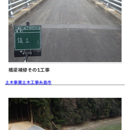
数字から見える松吉建設
福利厚生
募集要項・応募フォーム
インフォメーション
お問い合わせ
サイトマップ
個人情報のお取り扱いについて
橋梁補修その1工事
お電話でのお問い合わせ
土木事業
土木工事
糸島市
092-323-3960
TEL.
受付／8:30〜17:00 (土・日・祝休み)