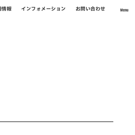
用情報
インフォメーション
お問い合わせ
Menu
採用情報
て
社員インタビュー
数字から見える松吉建設
福利厚生
募集要項・応募フォーム
インフォメーション
お問い合わせ
ォーム事業
サイトマップ
個人情報のお取り扱いについて