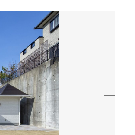
お電話でのお問い合わせ
3-3960
受付／8:30〜17:00 (土・日・祝休み)
SNS
matsuyoshi_kensetsu
つむぎの家
su
matsuyoshikensetsu
松吉建設株式会社