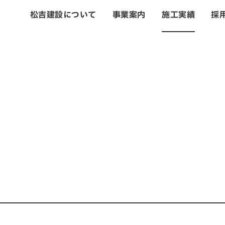
松吉建設について
事業案内
施工実績
採
トップ
松吉建設につい
事業案内
土木事業
建築・設計事業
不動産事業
戸建住宅事業
管理・改修・リフ
施工実績