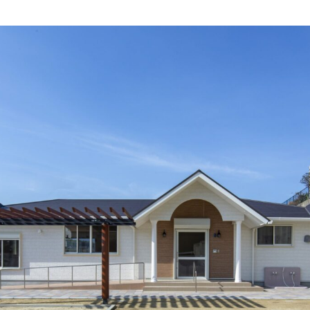
092-32
TEL.
matsuyoshi.official
松吉建設株式会社
matsuyoshi_kenset
つむぎの家