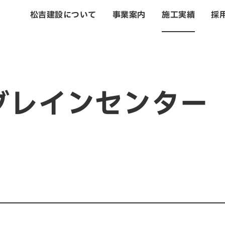
松吉建設について
事業案内
施工実績
採
トップ
松吉建設につい
グレインセンター
事業案内
土木事業
建築・設計事業
不動産事業
戸建住宅事業
管理・改修・リフ
施工実績