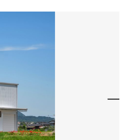
お電話でのお問い合わせ
3-3960
受付／8:30〜17:00 (土・日・祝休み)
SNS
matsuyoshi_kensetsu
つむぎの家
su
matsuyoshikensetsu
松吉建設株式会社