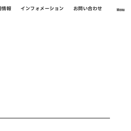
用情報
インフォメーション
お問い合わせ
Menu
採用情報
て
社員インタビュー
数字から見える松吉建設
福利厚生
募集要項・応募フォーム
インフォメーション
お問い合わせ
ォーム事業
サイトマップ
個人情報のお取り扱いについて