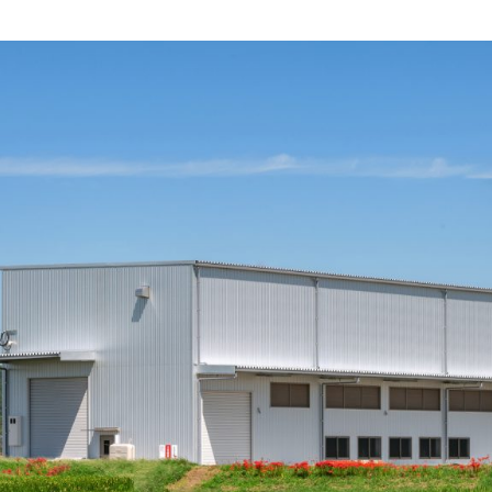
092-32
TEL.
matsuyoshi.official
松吉建設株式会社
matsuyoshi_kenset
つむぎの家