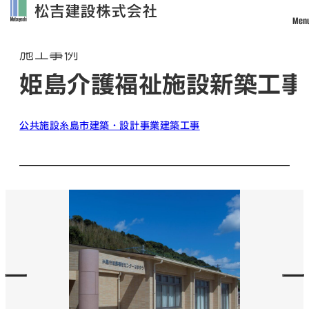
Men
Works
施工事例
トップ
姫島介護福祉施設新築工事
松吉建設について
事業案内
公共施設
糸島市
建築・設計事業
建築工事
土木事業
建築・設計事業
不動産事業
戸建住宅事業
管理・改修・リフォーム事業
施工実績
採用情報
社員インタビュー