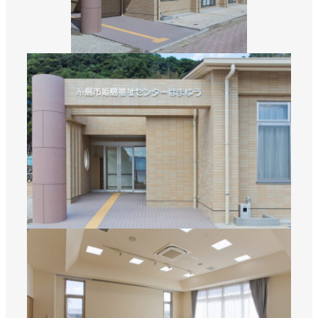
数字から見える松吉建設
福利厚生
募集要項・応募フォーム
インフォメーション
お問い合わせ
サイトマップ
個人情報のお取り扱いについて
お電話でのお問い合わせ
092-323-3960
TEL.
受付／8:30〜17:00 (土・日・祝休み)