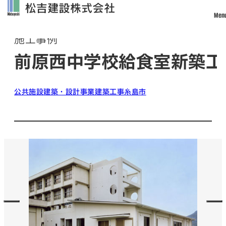
Men
Works
施工事例
トップ
前原西中学校給食室新築工
松吉建設について
事業案内
公共施設
建築・設計事業
建築工事
糸島市
土木事業
建築・設計事業
不動産事業
戸建住宅事業
管理・改修・リフォーム事業
施工実績
採用情報
社員インタビュー