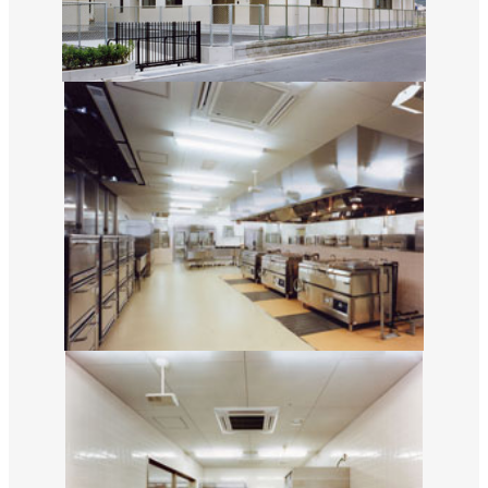
数字から見える松吉建設
福利厚生
募集要項・応募フォーム
インフォメーション
お問い合わせ
サイトマップ
個人情報のお取り扱いについて
お電話でのお問い合わせ
092-323-3960
TEL.
受付／8:30〜17:00 (土・日・祝休み)