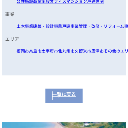
公共施設
商業施設
オフィス
マンション
戸建住宅
事業
土木事業
建築・設計事業
戸建事業
管理・改修・リフォーム
エリア
福岡市
糸島市
太宰府市
北九州市
久留米市
唐津市
その他のエ
一覧に戻る