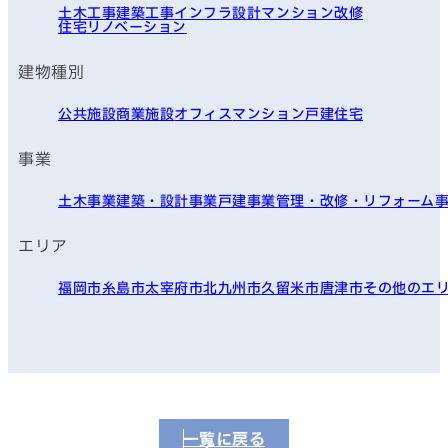
土木工事
建築工事
インフラ
設計
マンション改修
住宅リノベーション
建物種別
公共施設
商業施設
オフィス
マンション
戸建住宅
事業
土木事業
建築・設計事業
戸建事業
管理・改修・リフォーム
エリア
福岡市
糸島市
太宰府市
北九州市
久留米市
唐津市
その他のエ
一覧に戻る