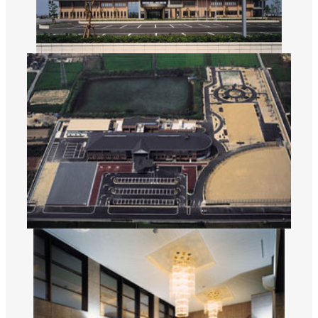
数字から見える松吉建設
福利厚生
募集要項・応募フォーム
インフォメーション
お問い合わせ
サイトマップ
個人情報のお取り扱いについて
お電話でのお問い合わせ
092-323-3960
TEL.
受付／8:30〜17:00 (土・日・祝休み)