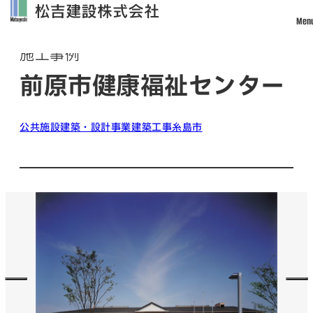
Men
Works
施工事例
トップ
前原市健康福祉センター
松吉建設について
事業案内
公共施設
建築・設計事業
建築工事
糸島市
土木事業
建築・設計事業
不動産事業
戸建住宅事業
管理・改修・リフォーム事業
施工実績
採用情報
社員インタビュー