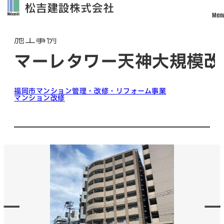
Men
Works
施工事例
トップ
マーレタワー天神大規模改
松吉建設について
事業案内
福岡市
マンション
管理・改修・リフォーム事業
マンション改修
土木事業
建築・設計事業
不動産事業
戸建住宅事業
管理・改修・リフォーム事業
施工実績
採用情報
社員インタビュー