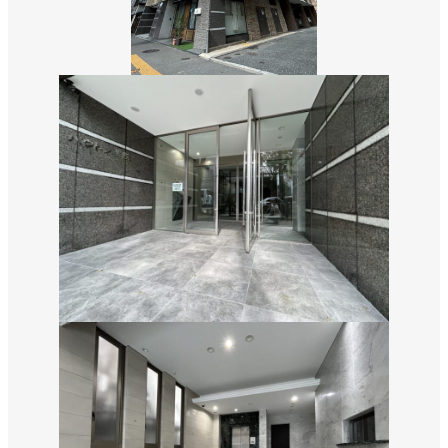
数字から見える松吉建設
福利厚生
募集要項・応募フォーム
インフォメーション
お問い合わせ
サイトマップ
個人情報のお取り扱いについて
お電話でのお問い合わせ
092-323-3960
TEL.
受付／8:30〜17:00 (土・日・祝休み)