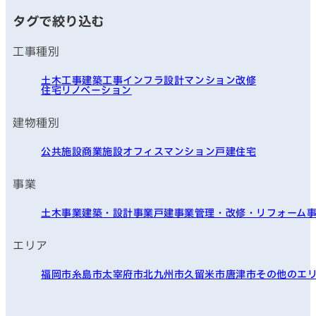
タグで絞り込む
工事種別
土木工事
建築工事
インフラ
設計
マンション改修
住宅リノベーション
建物種別
公共施設
商業施設
オフィス
マンション
戸建住宅
事業
土木事業
建築・設計事業
戸建事業
管理・改修・リフォーム
エリア
福岡市
糸島市
太宰府市
北九州市
久留米市
唐津市
その他のエ