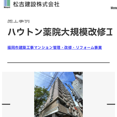
Men
Works
施工事例
トップ
ハウトン薬院大規模改修工
松吉建設について
事業案内
福岡市
建築工事
マンション
管理・改修・リフォーム事業
土木事業
建築・設計事業
不動産事業
戸建住宅事業
管理・改修・リフォーム事業
施工実績
採用情報
社員インタビュー