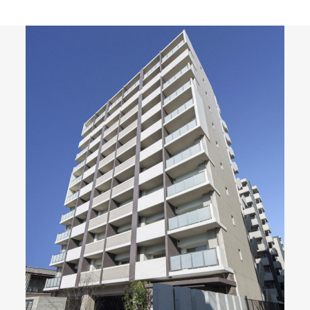
092-32
TEL.
matsuyoshi.official
松吉建設株式会社
matsuyoshi_kenset
つむぎの家