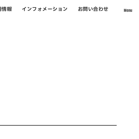
用情報
インフォメーション
お問い合わせ
Menu
採用情報
て
社員インタビュー
数字から見える松吉建設
福利厚生
募集要項・応募フォーム
インフォメーション
お問い合わせ
ォーム事業
サイトマップ
個人情報のお取り扱いについて