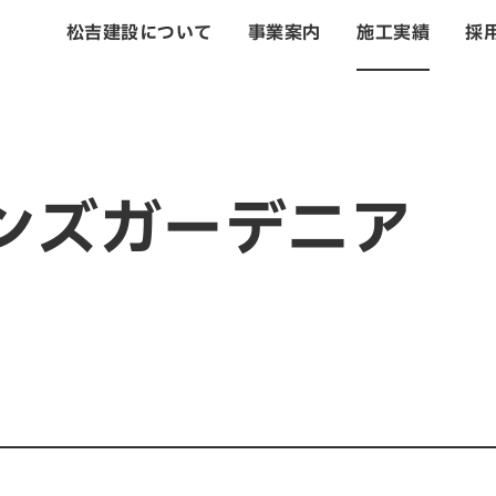
松吉建設について
事業案内
施工実績
採
トップ
松吉建設につい
ンズガーデニア
事業案内
土木事業
建築・設計事業
不動産事業
戸建住宅事業
管理・改修・リフ
施工実績