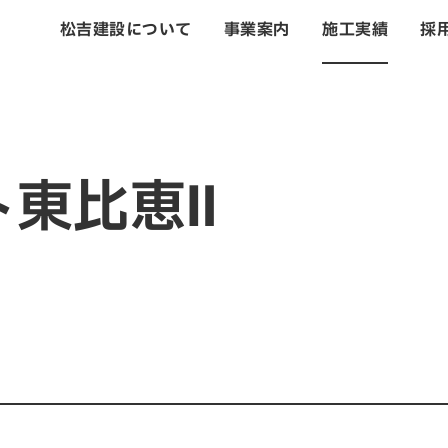
松吉建設について
事業案内
施工実績
採
トップ
松吉建設につい
ト東比恵Ⅱ
事業案内
土木事業
建築・設計事業
不動産事業
戸建住宅事業
管理・改修・リフ
施工実績