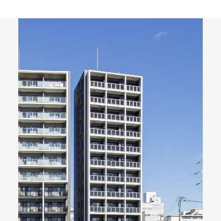
092-32
TEL.
matsuyoshi.official
松吉建設株式会社
matsuyoshi_kenset
つむぎの家