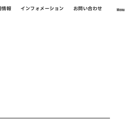
用情報
インフォメーション
お問い合わせ
Menu
採用情報
て
社員インタビュー
数字から見える松吉建設
福利厚生
募集要項・応募フォーム
インフォメーション
お問い合わせ
ォーム事業
サイトマップ
個人情報のお取り扱いについて