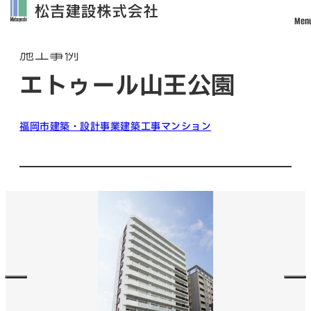
Men
Works
施工事例
トップ
エトゥール山王公園
松吉建設について
事業案内
福岡市
建築・設計事業
建築工事
マンション
土木事業
建築・設計事業
不動産事業
戸建住宅事業
管理・改修・リフォーム事業
施工実績
採用情報
社員インタビュー