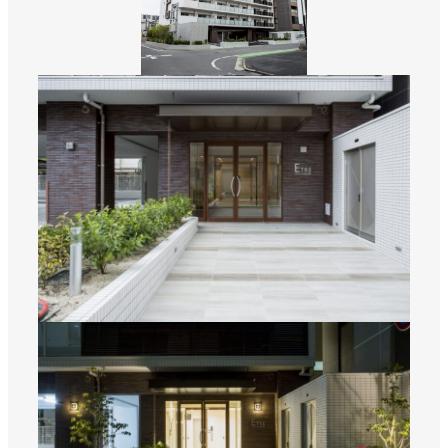
数字から見える松吉建設
福利厚生
募集要項・応募フォーム
インフォメーション
お問い合わせ
サイトマップ
個人情報のお取り扱いについて
お電話でのお問い合わせ
092-323-3960
TEL.
受付／8:30〜17:00 (土・日・祝休み)