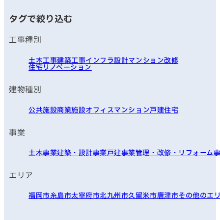
タグで絞り込む
工事種別
土木工事
建築工事
インフラ
設計
マンション改修
住宅リノベーション
建物種別
公共施設
商業施設
オフィス
マンション
戸建住宅
事業
土木事業
建築・設計事業
戸建事業
管理・改修・リフォーム
エリア
福岡市
糸島市
太宰府市
北九州市
久留米市
唐津市
その他のエ