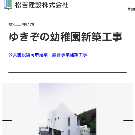
Men
Works
施工事例
トップ
ゆきぞの幼稚園新築工事
松吉建設について
事業案内
公共施設
福岡市
建築・設計事業
建築工事
土木事業
建築・設計事業
不動産事業
戸建住宅事業
管理・改修・リフォーム事業
施工実績
採用情報
社員インタビュー