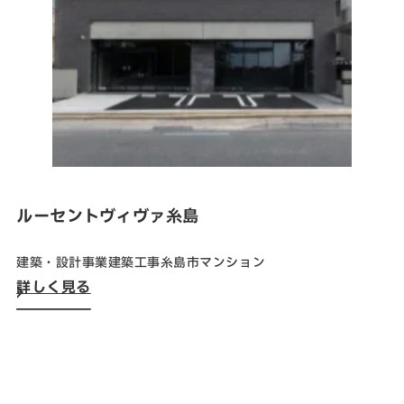
SNS
matsuyoshi.official
松吉建設株式会社
matsuyoshi_kensetsu
つむぎの家
matsuyoshi_kensetsu
つむぎの家
ルーセントヴィヴァ糸島
matsuyoshikensetsu
松吉建設株式会社
建築・設計事業
建築工事
糸島市
マンション
詳しく見る