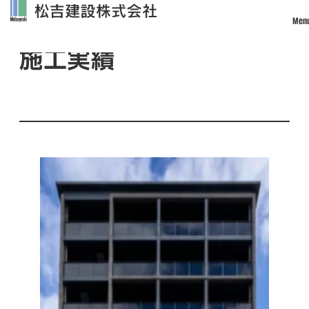
Men
Works
施工実績
トップ
松吉建設について
事業案内
土木事業
建築・設計事業
不動産事業
戸建住宅事業
管理・改修・リフォーム事業
施工実績
採用情報
社員インタビュー