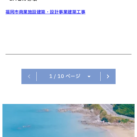
福岡市
商業施設
建築・設計事業
建築工事
ページへ
次のペ
1
/ 10 ページ