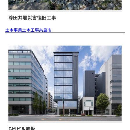
尊田井堰災害復旧工事
土木事業
土木工事
糸島市
GMビル赤坂