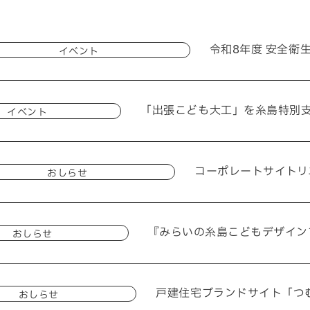
令和8年度 安全衛
イベント
092-32
TEL.
「出張こども大工」を糸島特別
イベント
コーポレートサイトリ
おしらせ
matsuyoshi.official
松吉建設株式会社
『みらいの糸島こどもデザイン
おしらせ
matsuyoshi_kenset
つむぎの家
戸建住宅ブランドサイト「つ
おしらせ