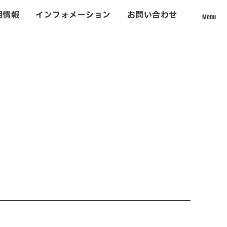
用情報
インフォメーション
お問い合わせ
Menu
採用情報
て
社員インタビュー
数字から見える松吉建設
福利厚生
募集要項・応募フォーム
インフォメーション
お問い合わせ
ォーム事業
サイトマップ
個人情報のお取り扱いについて