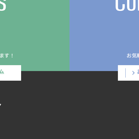
s
Co
ます！
お気
ム
ン