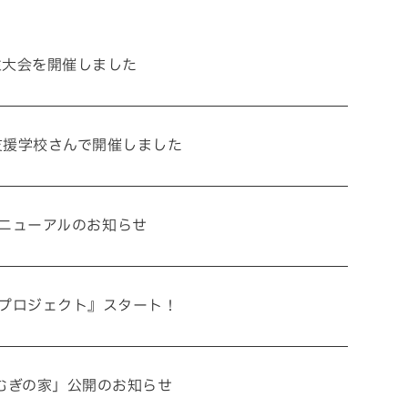
お電話でのお問い合わせ
生大会を開催しました
3-3960
受付／8:30〜17:00 (土・日・祝休み)
支援学校さんで開催しました
SNS
ニューアルのお知らせ
matsuyoshi_kensetsu
つむぎの家
プロジェクト』スタート！
su
matsuyoshikensetsu
松吉建設株式会社
むぎの家」公開のお知らせ