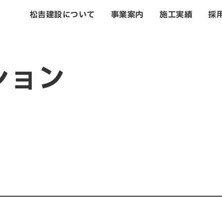
松吉建設について
事業案内
施工実績
採
トップ
ション
松吉建設につい
事業案内
土木事業
建築・設計事業
不動産事業
戸建住宅事業
管理・改修・リフ
施工実績