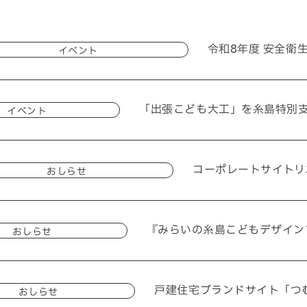
令和8年度 安全衛
イベント
092-32
TEL.
「出張こども大工」を糸島特別
イベント
コーポレートサイトリ
おしらせ
matsuyoshi.official
松吉建設株式会社
『みらいの糸島こどもデザイン
おしらせ
matsuyoshi_kenset
つむぎの家
戸建住宅ブランドサイト「つ
おしらせ