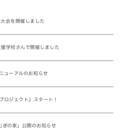
お電話でのお問い合わせ
生大会を開催しました
3-3960
受付／8:30〜17:00 (土・日・祝休み)
支援学校さんで開催しました
SNS
ニューアルのお知らせ
matsuyoshi_kensetsu
つむぎの家
プロジェクト』スタート！
su
matsuyoshikensetsu
松吉建設株式会社
むぎの家」公開のお知らせ