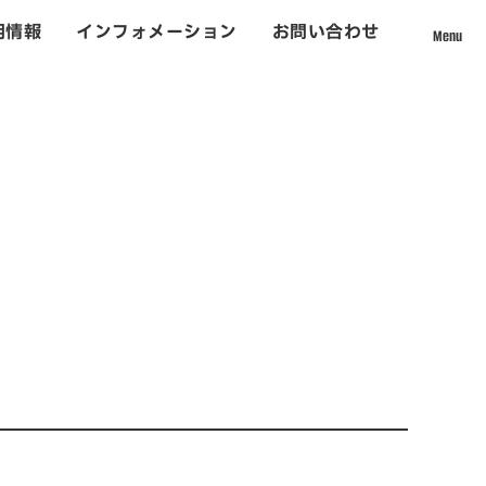
用情報
インフォメーション
お問い合わせ
Menu
採用情報
て
社員インタビュー
数字から見える松吉建設
福利厚生
募集要項・応募フォーム
インフォメーション
お問い合わせ
ォーム事業
サイトマップ
個人情報のお取り扱いについて