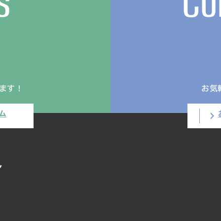
s
Co
ます！
お気
ム
ン