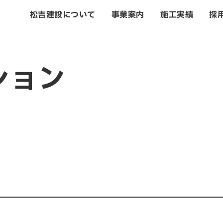
松吉建設について
事業案内
施工実績
採
トップ
ション
松吉建設につい
事業案内
土木事業
建築・設計事業
不動産事業
戸建住宅事業
管理・改修・リフ
施工実績