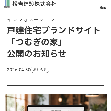
Menu
Information
インフォメーション
トップ
戸建住宅ブランドサイト
松吉建設について
「つむぎの家」
事業案内
土木事業
公開のお知らせ
建築・設計事業
不動産事業
2026.04.30
おしらせ
戸建住宅事業
管理・改修・リフォーム事業
施工実績
採用情報
社員インタビュー