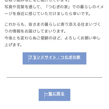
る取り組みなどをご紹介しています。
SNS
写真や言葉を通して、「つむぎの家」での暮らしのイメ
matsuyoshi.official
ージを身近に感じていただけましたら幸いです。
松吉建設株式会社
これからも、皆さまの暮らしに寄り添える住まいづく
matsuyoshi_kensetsu
りの情報をお届けしてまいります。
つむぎの家
今後とも変わらぬご愛顧のほど、よろしくお願い申し
上げます。
matsuyoshi_kensetsu
つむぎの家
ブランドサイト：つむぎの家
matsuyoshikensetsu
松吉建設株式会社
一覧に戻る