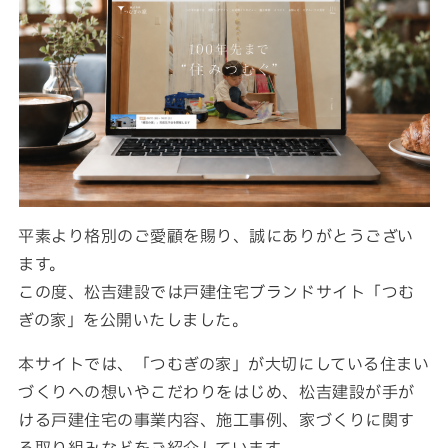
数字から見える松吉建設
福利厚生
募集要項・応募フォーム
インフォメーション
お問い合わせ
サイトマップ
個人情報のお取り扱いについて
平素より格別のご愛顧を賜り、誠にありがとうござい
お電話でのお問い合わせ
ます。
この度、松吉建設では戸建住宅ブランドサイト「つむ
092-323-3960
ぎの家」を公開いたしました。
TEL.
本サイトでは、「つむぎの家」が大切にしている住まい
づくりへの想いやこだわりをはじめ、松吉建設が手が
受付／8:30〜17:00 (土・日・祝休み)
ける戸建住宅の事業内容、施工事例、家づくりに関す