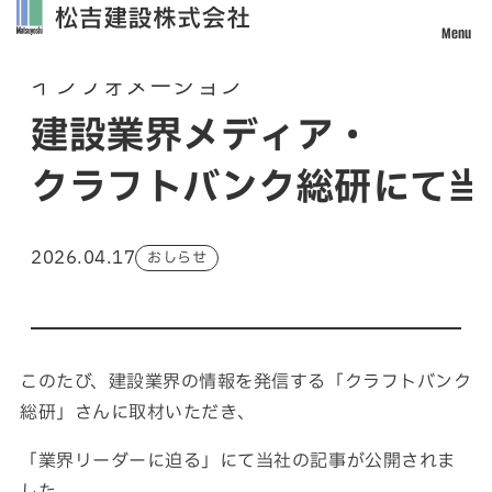
Menu
Information
インフォメーション
トップ
建設業界メディア・
松吉建設について
クラフトバンク総研にて当
事業案内
土木事業
建築・設計事業
2026.04.17
おしらせ
不動産事業
戸建住宅事業
管理・改修・リフォーム事業
施工実績
このたび、建設業界の情報を発信する「クラフトバンク
総研」さんに取材いただき、
採用情報
「業界リーダーに迫る」にて当社の記事が公開されま
社員インタビュー