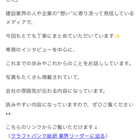
した。
数字から見える松吉建設
福利厚生
建設業界の人や企業の“想い”に寄り添って発信している
募集要項・応募フォーム
メディアで、
インフォメーション
今回もとても丁寧にまとめていただいています✨
お問い合わせ
サイトマップ
専務のインタビューを中心に、
個人情報のお取り扱いについて
これまでの歩みやこれからのことをお話ししています。
お電話でのお問い合わせ
写真もたくさん掲載されていて、
会社の雰囲気が伝わる内容になっています。
092-323-3960
TEL.
読みやすい内容になっていますので、ぜひご覧ください
👀
受付／8:30〜17:00 (土・日・祝休み)
こちらのリンクからご覧いただけます↓
〔
クラフトバンク総研 業界リーダーに迫る
〕