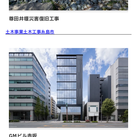
尊田井堰災害復旧工事
土木事業
土木工事
糸島市
GMビル赤坂