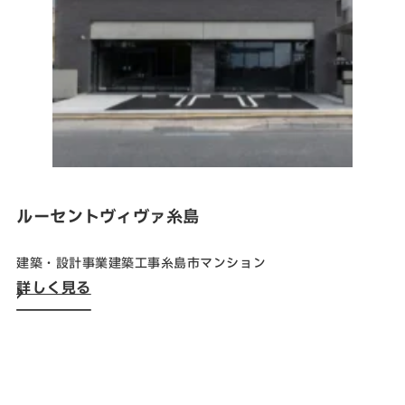
SNS
matsuyoshi.official
松吉建設株式会社
matsuyoshi_kensetsu
つむぎの家
matsuyoshi_kensetsu
つむぎの家
ルーセントヴィヴァ糸島
matsuyoshikensetsu
松吉建設株式会社
建築・設計事業
建築工事
糸島市
マンション
詳しく見る