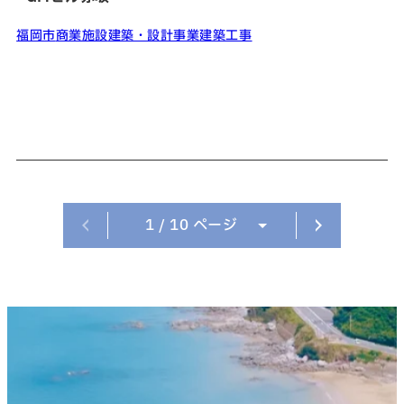
福岡市
商業施設
建築・設計事業
建築工事
ページへ
次のペ
1
/ 10 ページ