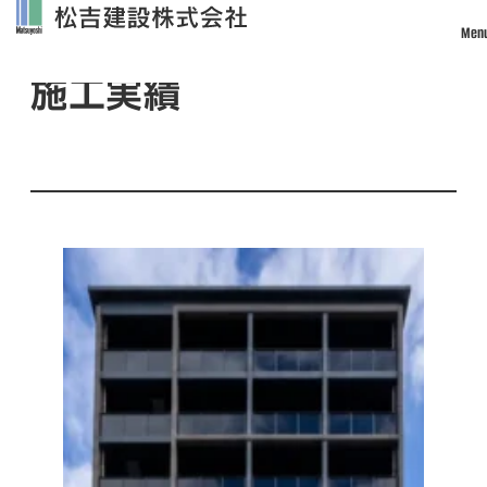
Men
Works
施工実績
トップ
松吉建設について
事業案内
土木事業
建築・設計事業
不動産事業
戸建住宅事業
管理・改修・リフォーム事業
施工実績
採用情報
社員インタビュー