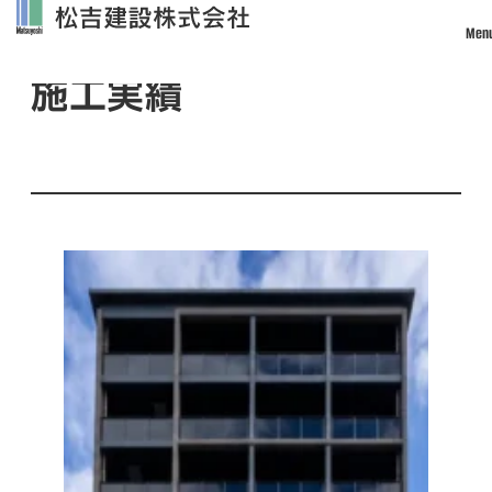
Men
Works
施工実績
トップ
松吉建設について
事業案内
土木事業
建築・設計事業
不動産事業
戸建住宅事業
管理・改修・リフォーム事業
施工実績
採用情報
社員インタビュー