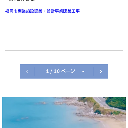
福岡市
商業施設
建築・設計事業
建築工事
ページへ
次のペ
1
/ 10 ページ