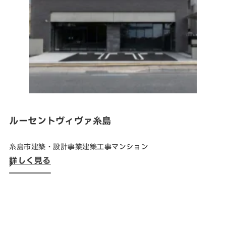
SNS
matsuyoshi.official
松吉建設株式会社
matsuyoshi_kensetsu
つむぎの家
matsuyoshi_kensetsu
つむぎの家
ルーセントヴィヴァ糸島
matsuyoshikensetsu
松吉建設株式会社
糸島市
建築・設計事業
建築工事
マンション
詳しく見る