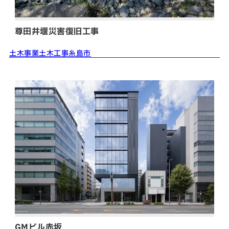
尊田井堰災害復旧工事
土木事業
土木工事
糸島市
GMビル赤坂