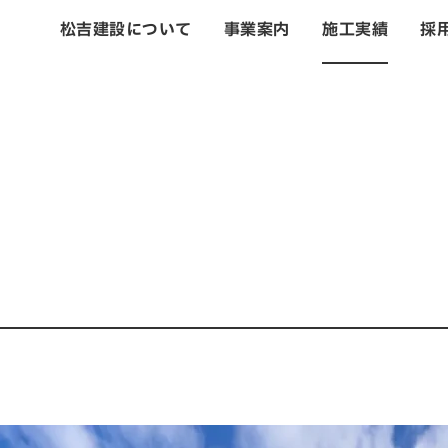
松吉建設について
事業案内
施工実績
採
トップ
松吉建設につい
事業案内
土木事業
建築・設計事業
不動産事業
戸建住宅事業
管理・改修・リフ
施工実績