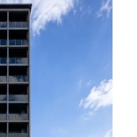
お電話でのお問い合わせ
3-3960
受付／8:30〜17:00 (土・日・祝休み)
SNS
matsuyoshi_kensetsu
つむぎの家
su
matsuyoshikensetsu
松吉建設株式会社