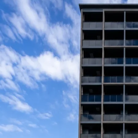
092-32
TEL.
matsuyoshi.official
松吉建設株式会社
matsuyoshi_kenset
つむぎの家